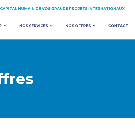
 CAPITAL HUMAIN DE VOS GRANDS PROJETS INTERNATIONAUX
?
NOS SERVICES
NOS OFFRES
CONTACT
ASSISTANCE TECHNIQUE
TOUTES NOS OFFRES
-GCAT GROUP
RECRUTEMENT
BÂTIMENT
NOS ENGAGEMENTS
TRAVAUX PUBLICS
ffres
CONFIEZ-NOUS VOTRE PROJET
MATÉRIEL
ACHATS / LOGISTIQUE / SÉCURITÉ
ETUDES ET CONCEPTION
FINANCE / COMPTA
QUALITÉ / SÉCURITÉ / ENVIRONNEMENT
CARRIÈRE / MATÉRIAUX